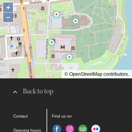
+
−
©
OpenStreetMap
contributors.
Back to top
Contact
Find us on
Opening hours