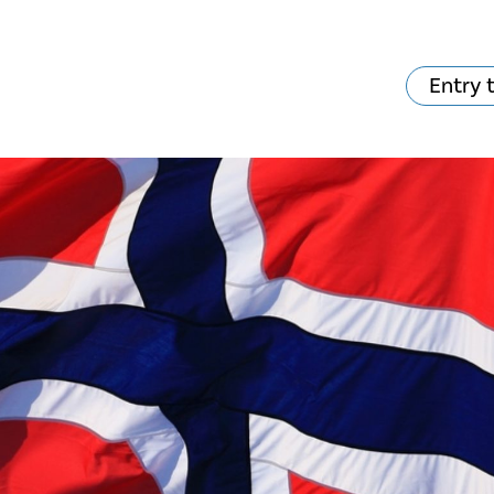
Entry 
hat's on?
Your visit
The music in the
Cathedral