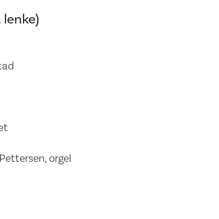
 lenke)
tad
et
Pettersen, orgel