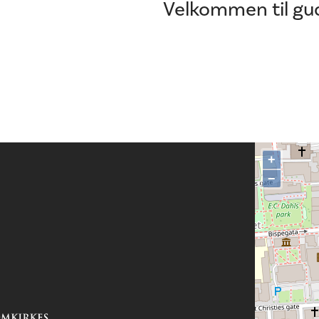
Velkommen til gu
+
−