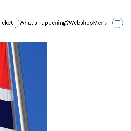
ticket
What's happening?
Webshop
Menu
History and
architecture