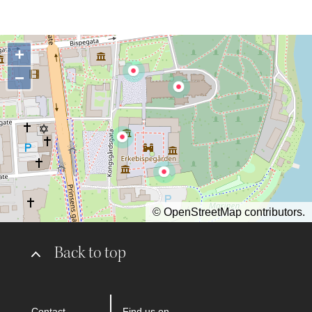
+
−
©
OpenStreetMap
contributors.
Back to top
Contact
Find us on