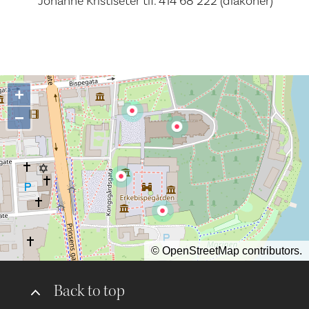
Johanne Kristiseter tlf. 414 68 222 (diakoner)
+
−
©
OpenStreetMap
contributors.
Back to top