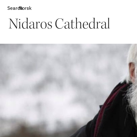
Search
Norsk
Nidaros Cathedral
Attractions
W