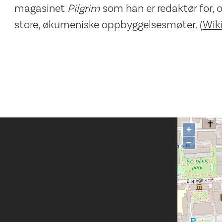
magasinet
Pilgrim
som han er redaktør for, o
store, økumeniske oppbyggelsesmøter. (
Wik
+
−