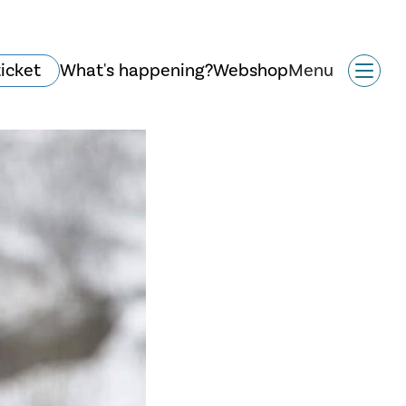
ticket
What's happening?
Webshop
Menu
History and
architecture