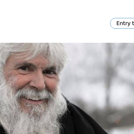
Entry 
hat's on?
Your visit
The music in the
Cathedral