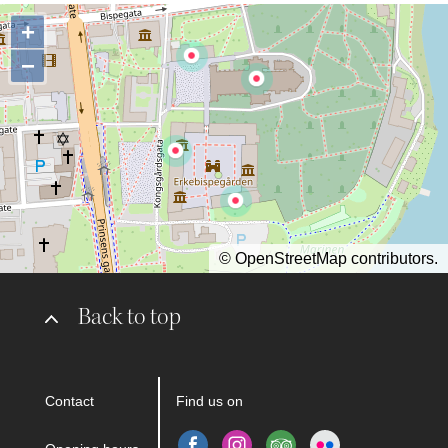
+
−
©
OpenStreetMap
contributors.
Back to top
Contact
Find us on