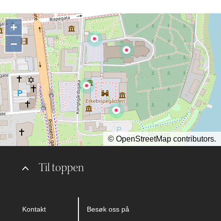
+
−
©
OpenStreetMap
contributors.
Til toppen
Kontakt
Besøk oss på