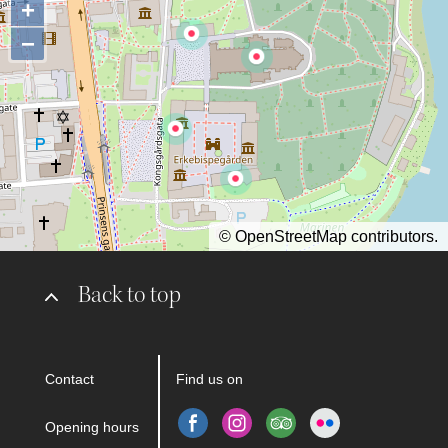
+
−
©
OpenStreetMap
contributors.
Back to top
Contact
Find us on
Opening hours