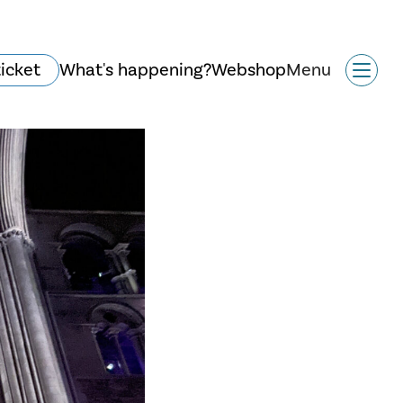
ticket
What's happening?
Webshop
Menu
History and
architecture