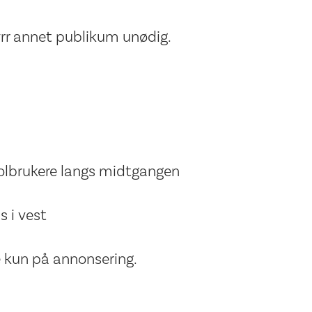
tyrr annet publikum unødig.
stolbrukere langs midtgangen
s i vest
e kun på annonsering.