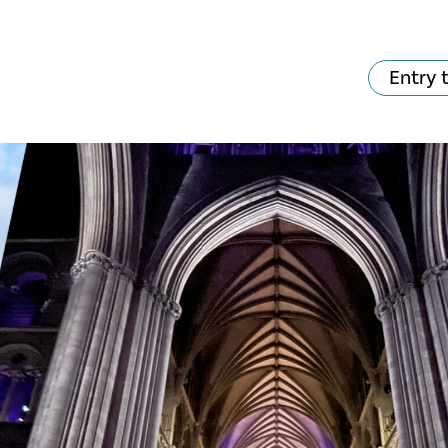
Entry 
hat's on?
Your visit
The music in the
Cathedral