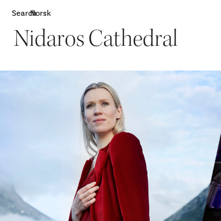
Search
Norsk
Nidaros Cathedral
Attractions
W