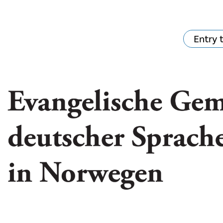
Entry 
hat's on?
Your visit
The music in the
Cathedral