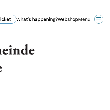
ticket
What's happening?
Webshop
Menu
History and
architecture