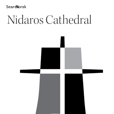
Search
Norsk
Nidaros Cathedral
Attractions
W