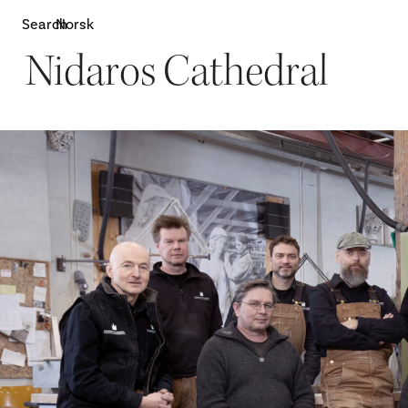
Search
Norsk
Nidaros Cathedral
Attractions
W