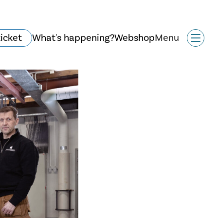
ticket
What's happening?
Webshop
Menu
History and
architecture