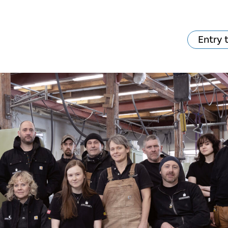
Entry 
hat's on?
Your visit
The music in the
Cathedral