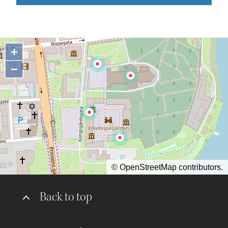
+
−
©
OpenStreetMap
contributors.
Back to top