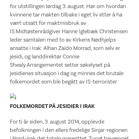
for utstillingen lørdag 3. august. Hør om hvordan
kvinnene tar makten tilbake i eget liv etter å ha
vært utsatt for maktmisbruk av
IS.Midtøstenrådgiver Hanne Iglebæk Christensen
leder samtalen med to av Kirkens Nødhjelps
ansatte i Irak: Alhan Zaido Morrad, som selv er
jesidi, og landdirektør Connie
Shealy.Arrangementet setter søkelyset på
jesidienes situasjon i dag og minnes det brutale
folkemordet som ble begått av IS-terrorister.
FOLKEMORDET PÅ JESIDIER I IRAK
For ti år siden, 3. august 2014, opplevde
befolkningen i den ellers fredelige Sinjar-regionen
i Nord-Irak det totale marerittet. Tungt bevæpnet