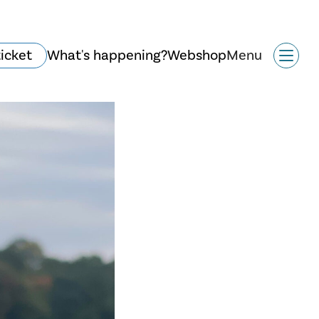
ticket
What's happening?
Webshop
Menu
History and
architecture