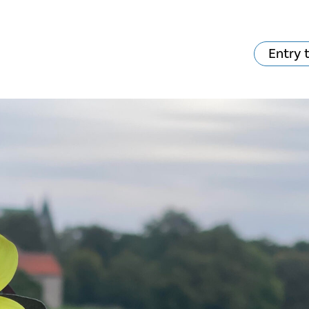
Entry 
hat's on?
Your visit
The music in the
Cathedral