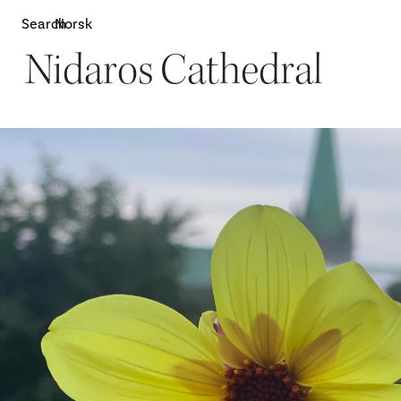
Search
Norsk
Nidaros Cathedral
Attractions
W