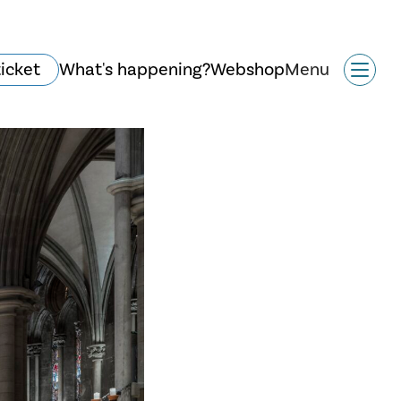
ticket
What's happening?
Webshop
Menu
History and
architecture