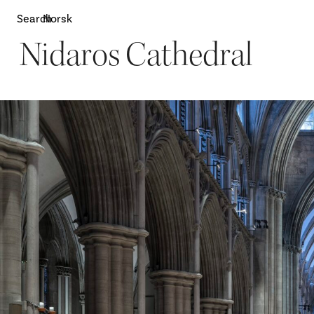
Search
Norsk
Nidaros Cathedral
Attractions
W