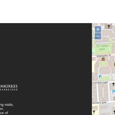
+
−
g visits,
on,
ce of