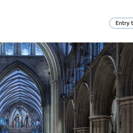
Entry 
hat's on?
Your visit
The music in the
Cathedral