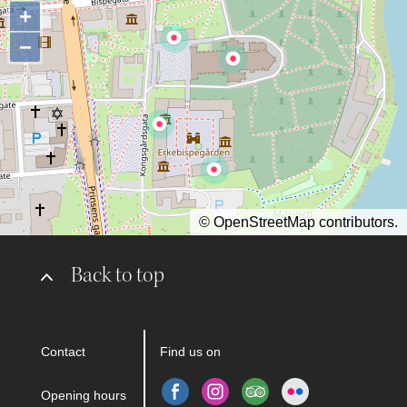
+
−
©
OpenStreetMap
contributors.
Back to top
Contact
Find us on
Opening hours