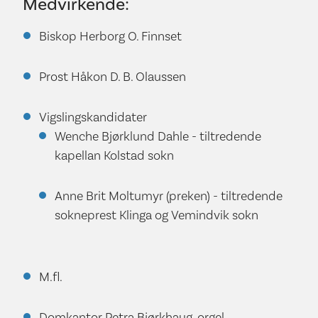
Medvirkende:
Biskop Herborg O. Finnset
Prost Håkon D. B. Olaussen
Vigslingskandidater
Wenche Bjørklund Dahle - tiltredende
kapellan Kolstad sokn
Anne Brit Moltumyr (preken) - tiltredende
sokneprest Klinga og Vemindvik sokn
M.fl.
Domkantor Petra Bjørkhaug, orgel