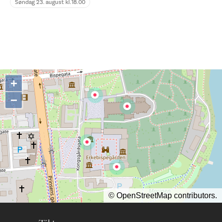
Søndag 23. august kl.
18.00
+
−
©
OpenStreetMap
contributors.