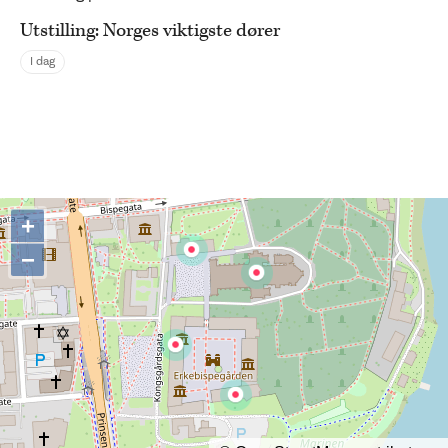
Utstilling: Norges viktigste dører
I dag
+
−