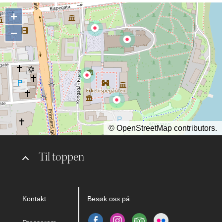
+
−
©
OpenStreetMap
contributors.
Til toppen
Kontakt
Besøk oss på