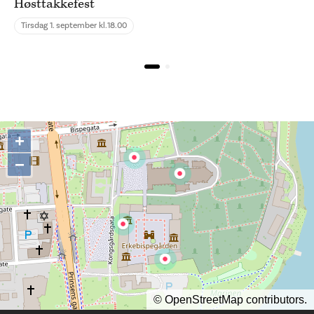
Høsttakkefest
Tirsdag 1. september kl.
18.00
+
−
©
OpenStreetMap
contributors.