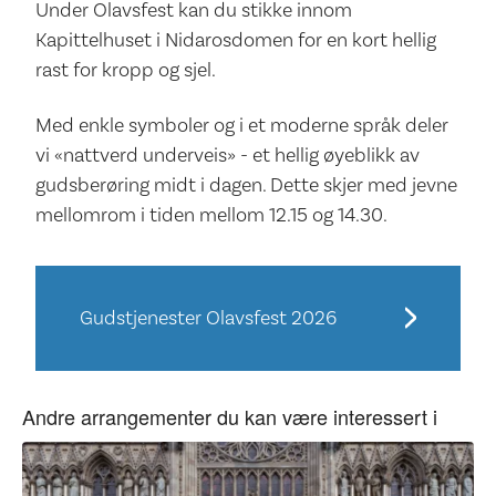
Under Olavsfest kan du stikke innom
Kapittelhuset i Nidarosdomen for en kort hellig
rast for kropp og sjel.
Med enkle symboler og i et moderne språk deler
vi «nattverd underveis» - et hellig øyeblikk av
gudsberøring midt i dagen. Dette skjer med jevne
mellomrom i tiden mellom 12.15 og 14.30.
Gudstjenester Olavsfest 2026
Andre arrangementer du kan være interessert i