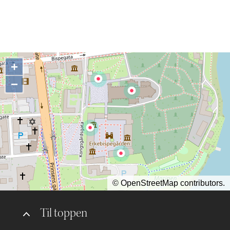
Tirsdag 15. desember 2026 kl.
14.00
+
−
©
OpenStreetMap
contributors.
Til toppen