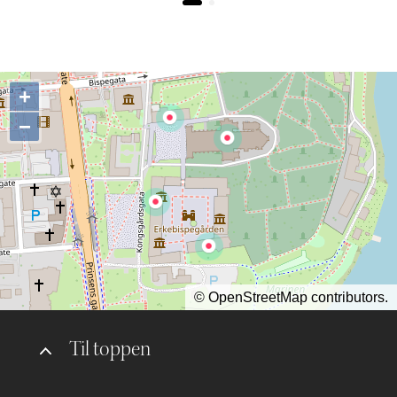
+
−
©
OpenStreetMap
contributors.
Til toppen