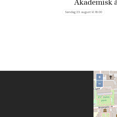
Akademisk å
Søndag 23. august kl.
18.00
+
−