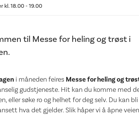
er
kl.
18.00
- 19.00
men til Messe for heling og trøst i
en.
dagen
i måneden feires
Messe for heling og trøs
anselig gudstjeneste. Hit kan du komme med de
n, eller søke ro og helhet for deg selv. Du kan bli
uansett hva det gjelder. Slik håper vi å åpne veie