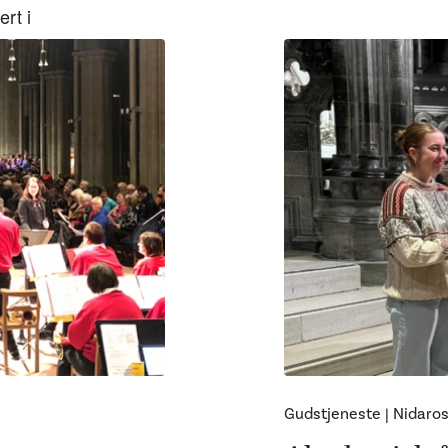
rt i
Gudstjeneste
|
Nidaro