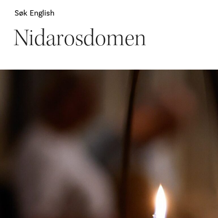
Søk
English
Nidarosdomen
Attraksjoner
H