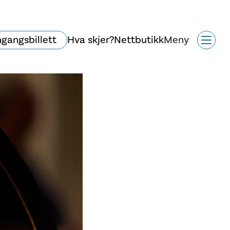
ngangsbillett
Hva skjer?
Nettbutikk
Meny