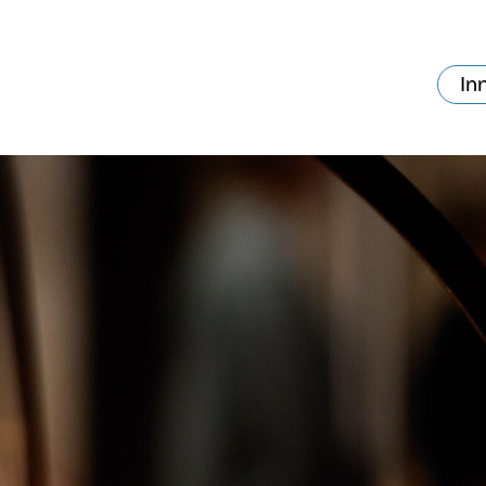
In
va skjer?
Ditt besøk