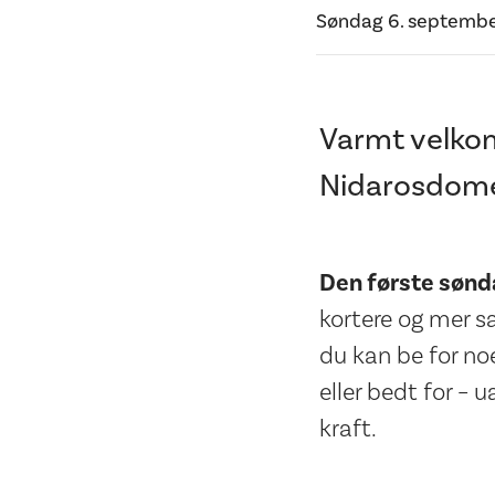
Søndag 6. septemb
Varmt velkom
Nidarosdom
Den første søn
kortere og mer s
du kan be for noe
eller bedt for – 
kraft.