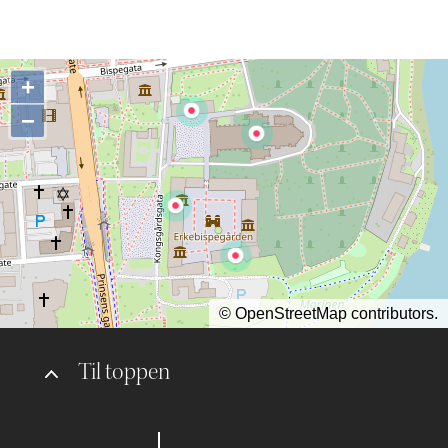
+
−
©
OpenStreetMap
contributors.
Til toppen