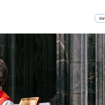
In
va skjer?
Ditt besøk