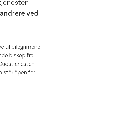
tjenesten
svandrere ved
e til pilegrimene
ende biskop fra
 Gudstjenesten
a står åpen for