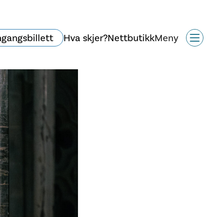
ngangsbillett
Hva skjer?
Nettbutikk
Meny