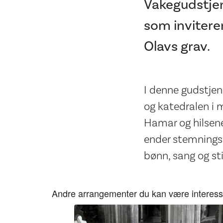
Vakegudstje
som inviterer
Olavs grav.
I denne gudstjen
og katedralen i m
Hamar og hilsene
ender stemningsf
bønn, sang og sti
Andre arrangementer du kan være interesse