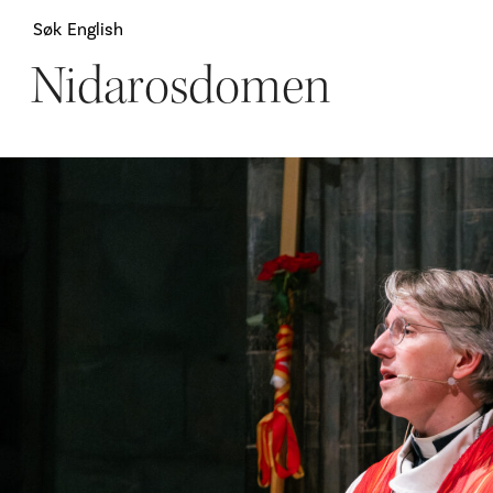
Søk
English
Nidarosdomen
Attraksjoner
H