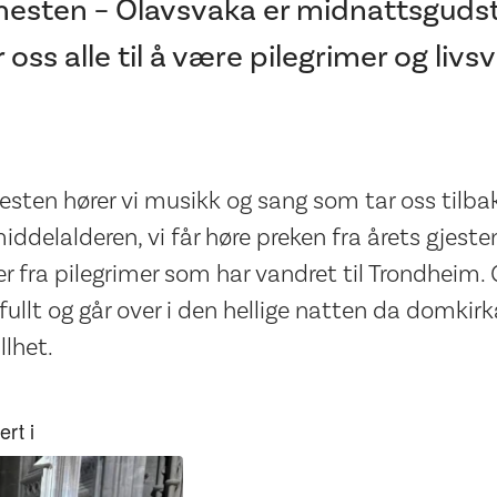
nesten – Olavsvaka er midnattsguds
 oss alle til å være pilegrimer og liv
esten hører vi musikk og sang som tar oss tilbak
iddelalderen, vi får høre preken fra årets gjest
r fra pilegrimer som har vandret til Trondheim.
ullt og går over i den hellige natten da domkirk
llhet.
rt i