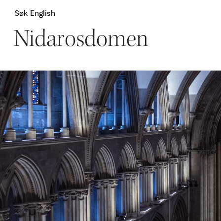
Søk
English
Nidarosdomen
Attraksjoner
H