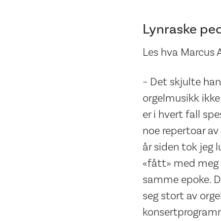
Lynraske ped
Les hva Marcus A
– Det skjulte ha
orgelmusikk ikke 
er i hvert fall s
noe repertoar av
år siden tok jeg 
«fått» med meg m
samme epoke. Det
seg stort av orge
konsertprogramme