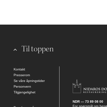
Til toppen
Kontakt
Presserom
Se våre åpningstider
Personvern
Tilgjengelighet
NDR — 73 89 08 00
For spørsmål om besø