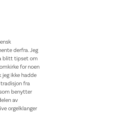
iensk
hente derfra. Jeg
a blitt tipset om
domkirke for noen
k jeg ikke hadde
tradisjon fra
, som benytter
delen av
ive orgelklanger