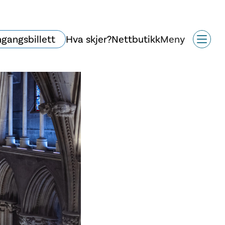
ngangsbillett
Hva skjer?
Nettbutikk
Meny