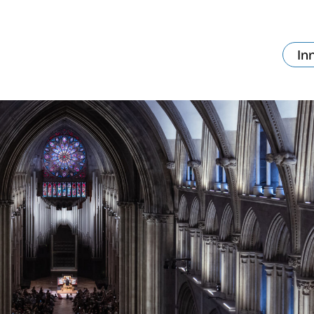
In
va skjer?
Ditt besøk