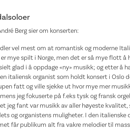
alsoloer
ndré Berg sier om konserten:
ndler vel mest om at romantisk og moderne Ital
er mye spilt i Norge, men det er så mye flott å 
pesielt glad i å oppdage «ny» musikk; og etter å h
 en italiensk organist som holdt konsert i Oslo 
lupen fatt og ville sjekke ut hvor mye mer musik
ens jeg fokuserte på f.eks tysk og fransk orgel
 jeg fant var musikk av aller høyeste kvalitet
lets og organistens muligheter. I den italienske 
t får publikum alt fra vakre melodier til mass