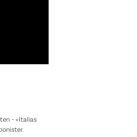
en - «Italias
ponister.