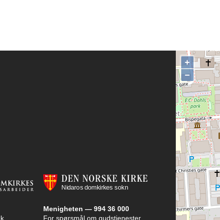
+
−
Menigheten — 994 36 000
k,
For spørsmål om gudstjenester,