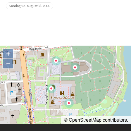
Søndag 23. august kl.
18.00
+
−
©
OpenStreetMap
contributors.