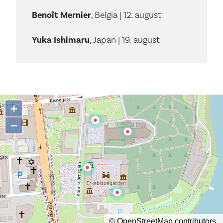
Benoît Mernier
, Belgia | 12. august
Yuka Ishimaru
, Japan | 19. august
+
−
©
OpenStreetMap
contributors.