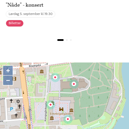
"Nåde" - konsert
Lørdag 5. september kl.
19.30
Billetter
+
−