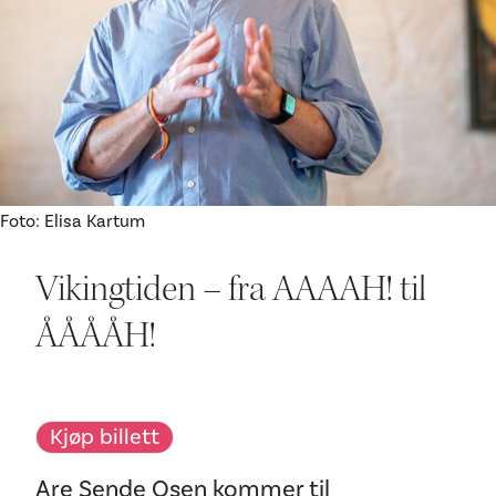
Ditt besøk
Foto: Elisa Kartum
Vikingtiden – fra AAAAH! til
ÅÅÅÅH!
Kjøp billett
Are Sende Osen kommer til