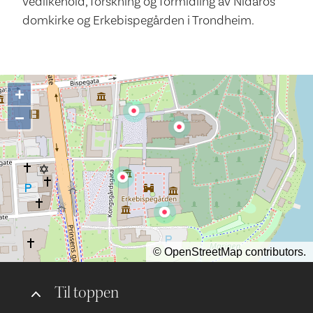
vedlikehold, forskning og formidling av Nidaros
domkirke og Erkebispegården i Trondheim.
+
−
©
OpenStreetMap
contributors.
Til toppen