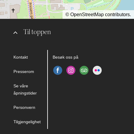
©
OpenStreetMap
contributors.
Til toppen
Kontakt
Besøk oss på
Presserom
Se våre
åpningstider
Personvern
Tilgjengelighet