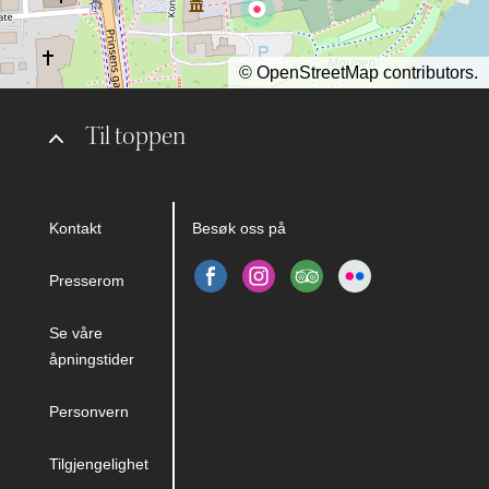
©
OpenStreetMap
contributors.
Til toppen
Kontakt
Besøk oss på
Presserom
Se våre
åpningstider
Personvern
Tilgjengelighet