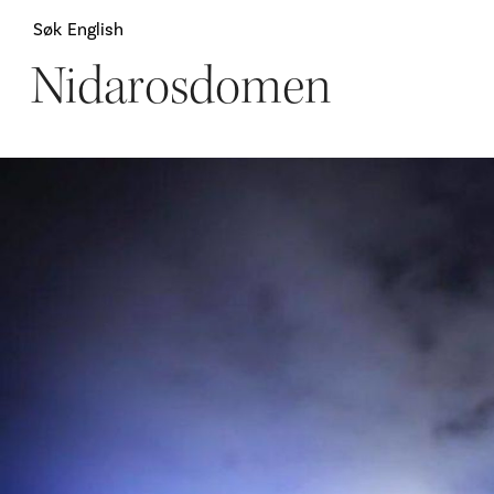
Søk
English
Nidarosdomen
Attraksjoner
H