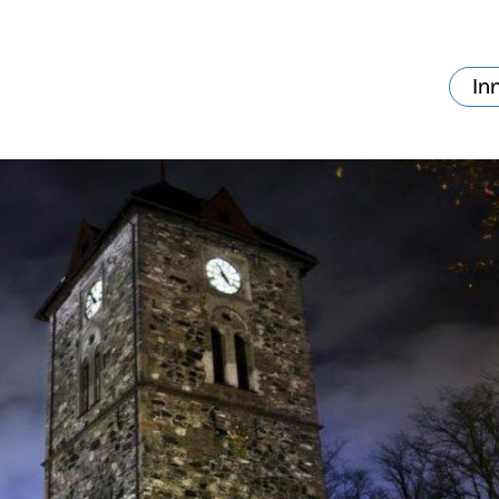
In
va skjer?
Ditt besøk