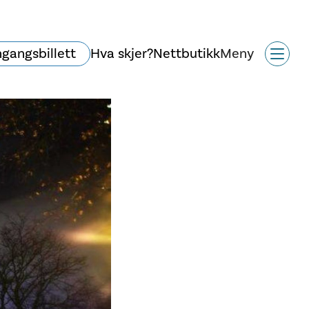
ngangsbillett
Hva skjer?
Nettbutikk
Meny