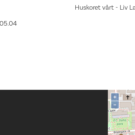
Huskoret vårt - Liv La
 05.04
+
−