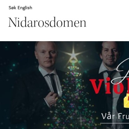
Søk
English
Nidarosdomen
Attraksjoner
H