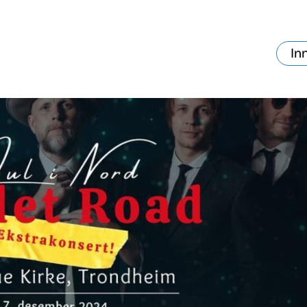
In
va skjer?
Ditt besøk