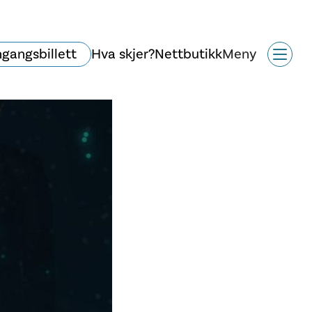
ngangsbillett
Hva skjer?
Nettbutikk
Meny