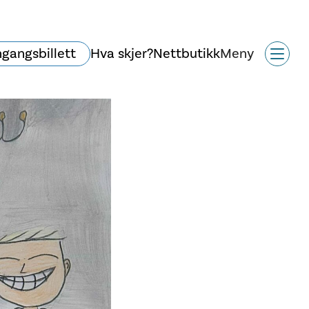
ngangsbillett
Hva skjer?
Nettbutikk
Meny