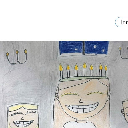
In
va skjer?
Ditt besøk