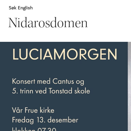
Søk
English
Nidarosdomen
Attraksjoner
H