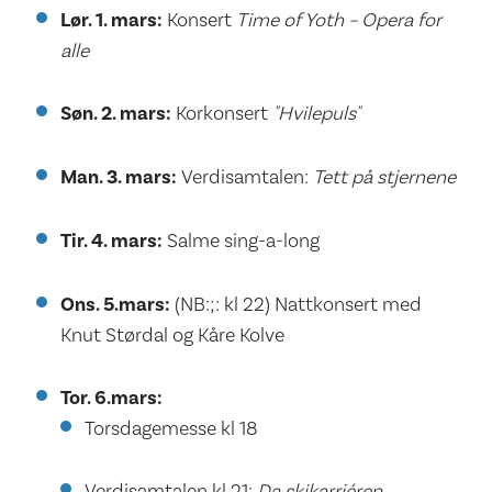
Lør. 1. mars:
Konsert
Time of Yoth – Opera for
alle
Søn. 2. mars:
Korkonsert
"Hvilepuls"
Man. 3. mars:
Verdisamtalen:
Tett på stjernene
Tir. 4. mars:
Salme sing-a-long
Ons. 5.mars:
(NB:;: kl 22) Nattkonsert med
Knut Størdal og Kåre Kolve
Tor. 6.mars:
Torsdagemesse kl 18
Verdisamtalen kl 21:
Da skikarriéren