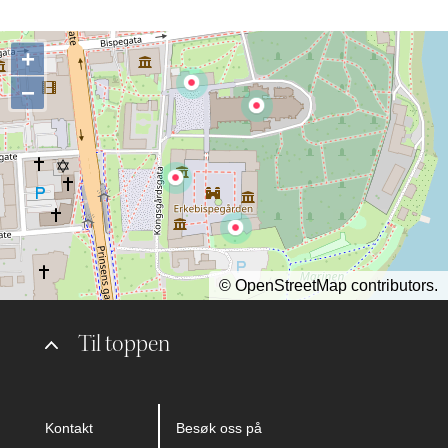
+
−
©
OpenStreetMap
contributors.
Til toppen
Kontakt
Besøk oss på