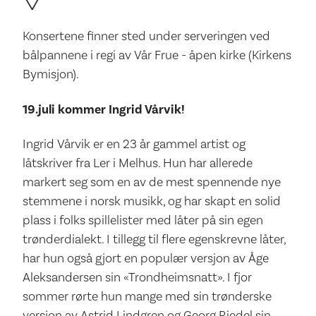
Konsertene finner sted under serveringen ved
bålpannene i regi av Vår Frue - åpen kirke (Kirkens
Bymisjon).
19.juli kommer Ingrid Vårvik!
Ingrid Vårvik er en 23 år gammel artist og
låtskriver fra Ler i Melhus. Hun har allerede
markert seg som en av de mest spennende nye
stemmene i norsk musikk, og har skapt en solid
plass i folks spillelister med låter på sin egen
trønderdialekt. I tillegg til flere egenskrevne låter,
har hun også gjort en populær versjon av Åge
Aleksandersen sin «Trondheimsnatt». I fjor
sommer rørte hun mange med sin trønderske
versjon av Astrid Lindgren og Georg Riedel sin