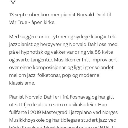
13.september kommer pianist Norvald Dahl til
Vår Frue - åpen kirke.
Med suggererande rytmer og syrlege klangar tek
jazzpianist og herøyværing Norvald Dahl oss med
på ei hypnotisk og vakker vandring via 88 kvite
og svarte tangentar. Musikken er fritt improvisert
over eigne komposisjonar, og ligg i grenselandet
mellom jazz, folketonar, pop og moderne
klassisisme.
Pianist Norvald Dahl er i frå Fosnavag og har gitt
ut sitt fjerde album som musikalsk leiar. Han
fullførte i 2019 Mastergrad i jazzpiano ved Norges
Musikkhøyskole og har tidlegare studert jazz ved
både Rogaland Musikkonservatorium og NTNU-