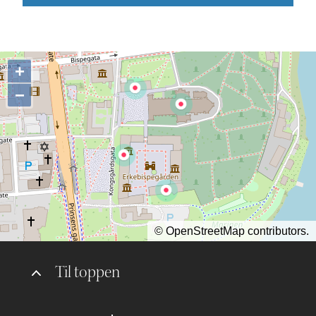
+
−
©
OpenStreetMap
contributors.
Til toppen