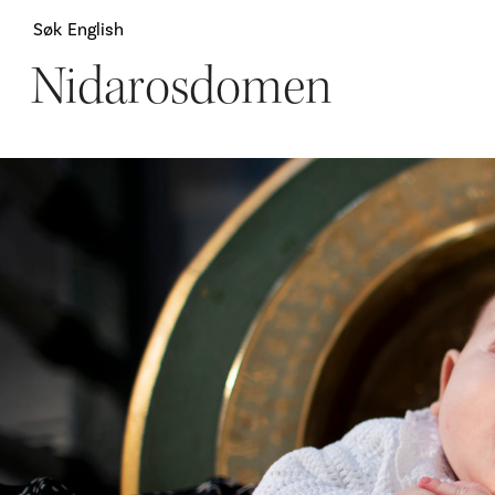
Søk
English
Nidarosdomen
Attraksjoner
H