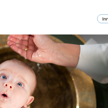
In
va skjer?
Ditt besøk