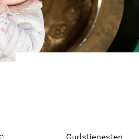
Gudstjenesten
00