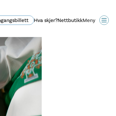
ngangsbillett
Hva skjer?
Nettbutikk
Meny