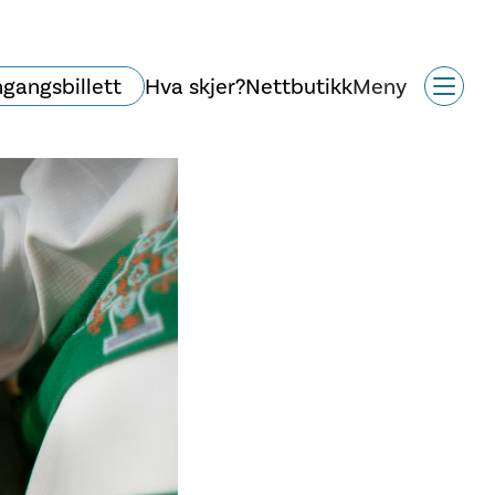
ngangsbillett
Hva skjer?
Nettbutikk
Meny