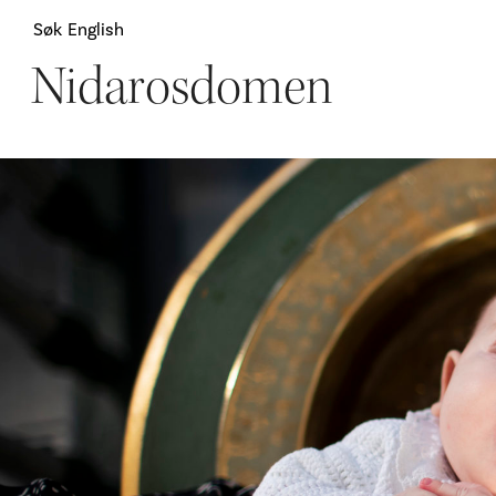
Søk
English
Nidarosdomen
Attraksjoner
H