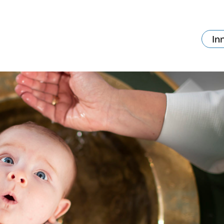
In
va skjer?
Ditt besøk