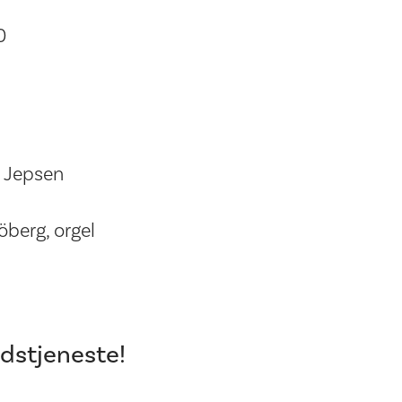
0
 Jepsen
berg, orgel
dstjeneste!