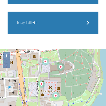
Kjøp billett
+
−