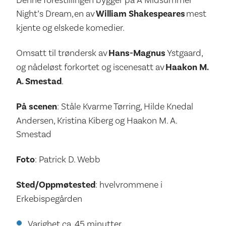
Night’s Dream, en av
William Shakespeares
mest
kjente og elskede komedier.
Omsatt til trøndersk av
Hans-Magnus
Ystgaard,
og nådeløst forkortet og iscenesatt av
Haakon M.
A. Smestad
.
På scenen
: Ståle Kvarme Tørring, Hilde Knedal
Andersen, Kristina Kiberg og Haakon M. A.
Smestad
Foto
: Patrick D. Webb
Sted/Oppmøtested
: hvelvrommene i
Erkebispegården
Varighet ca. 45 minutter