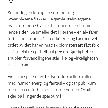
Se for deg en lun og fin sommerdag.
Stearinlysene flakker. De gamle steinveggene i
hvelvrommene hvisker historier fra en tid for
lenge siden. Så smeller det i dørene – en alv farer
forbi, noen roper på sin utkårede, og før man vet
ordet av det har en magisk blomstersaft fått folk
til å forelske seg i helt feil person. Kjærligheten
snubler, forvandlingene står i kø, og virkeligheten
blir til drøm.
Fire skuespillere bytter lynraskt mellom roller –
med humor, energi og fantasi – og tar publikum
med inn i en forhekset sommerverden. Og alt
skjer på klingende sparbumål!
Denne forestillingen bygger på A Midsummer