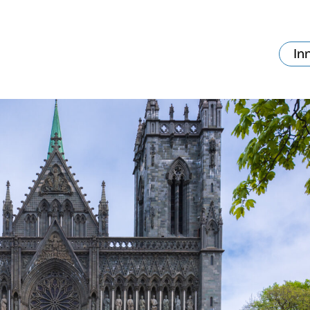
In
va skjer?
Ditt besøk