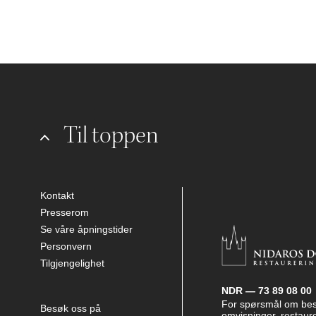
Til toppen
Kontakt
Presserom
Se våre åpningstider
Personvern
Tilgjengelighet
NDR — 73 89 08 00
For spørsmål om be
Besøk oss på
omvisninger, restaure