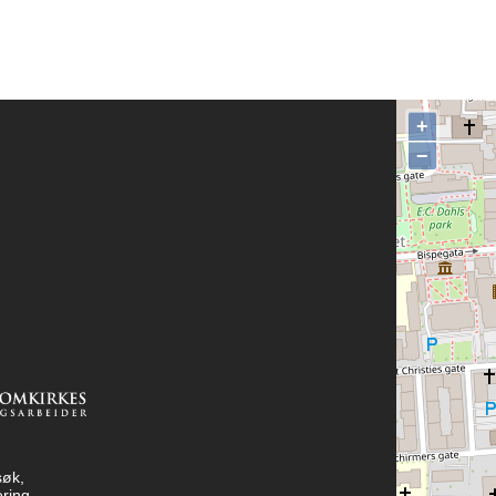
+
−
søk,
ring,