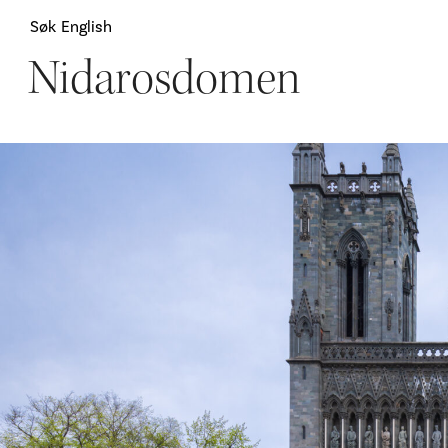
Søk
English
Nidarosdomen
Attraksjoner
H