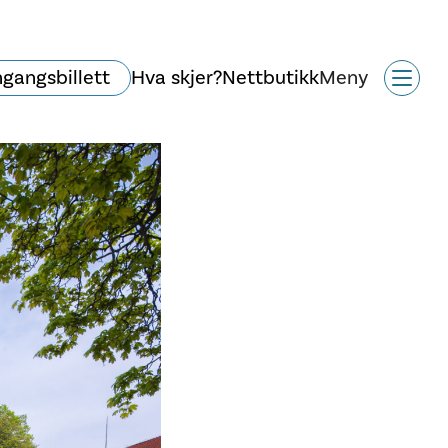
ngangsbillett
Hva skjer?
Nettbutikk
Meny