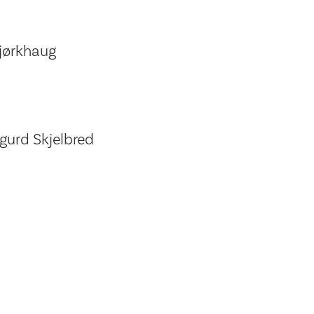
Bjørkhaug
igurd Skjelbred