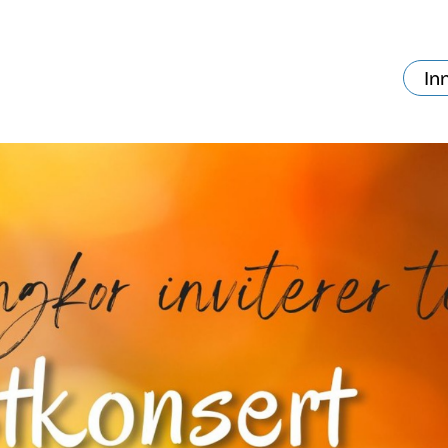
In
va skjer?
Ditt besøk