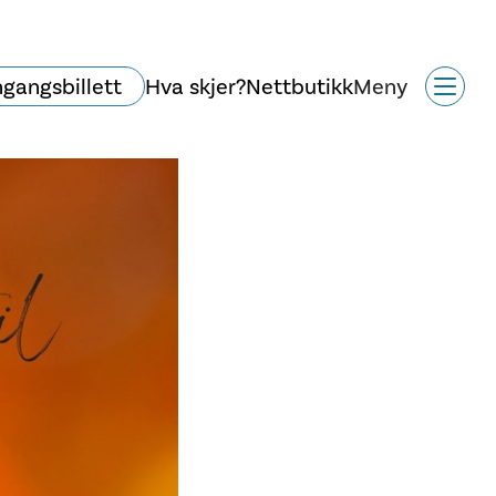
ngangsbillett
Hva skjer?
Nettbutikk
Meny