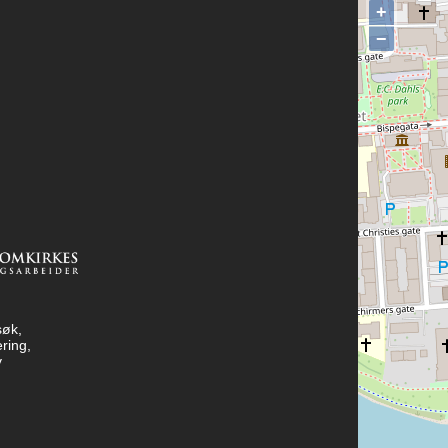
+
−
søk,
ring,
v