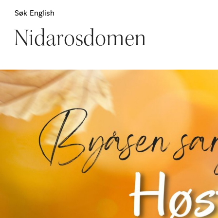
Søk
English
Nidarosdomen
Attraksjoner
H