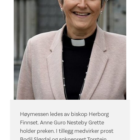
Høymessen ledes av biskop Herborg
Finnset. Anne Guro Nesteby Grette
holder preken. I tillegg medvirker prost
Bodil Slørdal og sokneprest Torstein