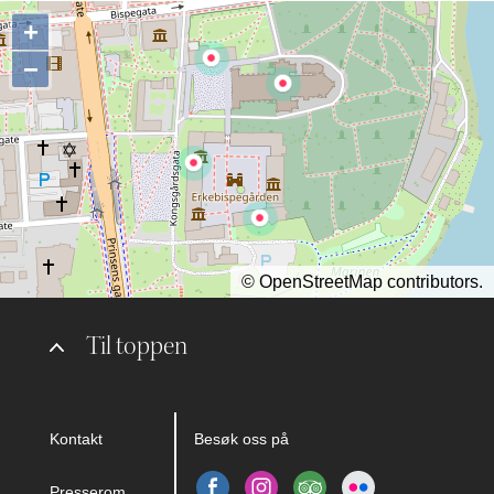
+
−
©
OpenStreetMap
contributors.
Til toppen
Kontakt
Besøk oss på
Presserom