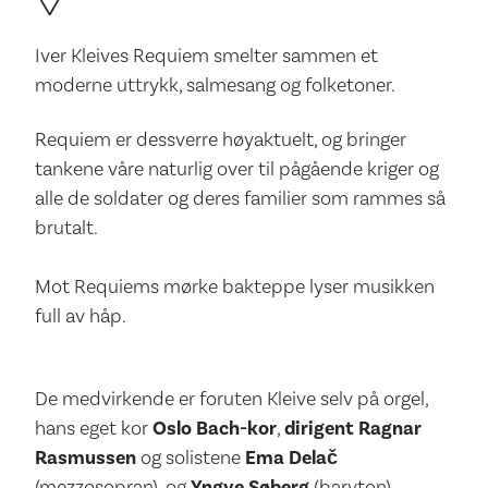
Iver Kleives Requiem smelter sammen et
moderne uttrykk, salmesang og folketoner.
Requiem er dessverre høyaktuelt, og bringer
tankene våre naturlig over til pågående kriger og
alle de soldater og deres familier som rammes så
brutalt.
Mot Requiems mørke bakteppe lyser musikken
full av håp.
De medvirkende er foruten Kleive selv på orgel,
hans eget kor
Oslo Bach-kor
,
dirigent Ragnar
Rasmussen
og solistene
Ema Delač
(mezzosopran), og
Yngve Søberg
(baryton).